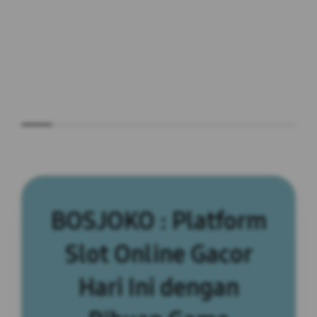
BOSJOKO : Platform
Slot Online Gacor
Hari Ini dengan