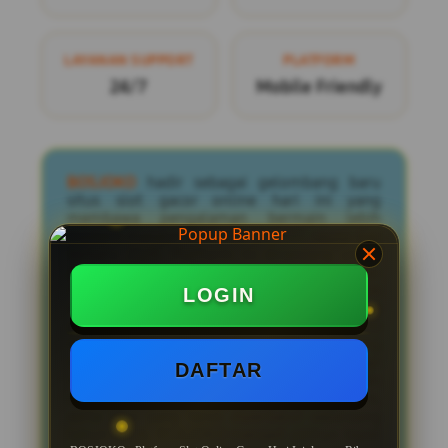
LAYANAN SUPPORT
PLATFORM
24/7
Mobile Friendly
BOSJOKO
hadir sebagai gelombang baru
situs slot gacor online hari ini yang
membawa pengalaman bermain lebih
modern melalui efek link Slot777 resmi dan
terbaru 2026. Platform ini dirancang untuk
pemain yang mencari akses cepat, tampilan
ringan, serta pilihan permainan slot online
LOGIN
dengan peluang maxwin terbesar. Sebagai
pelopor link Slot777, BOSJOKO
menghadirkan esensi situs
slot resmi
yang
lebih stabil, responsif, dan mudah digunakan
DAFTAR
melalui berbagai perangkat. Dengan
dukungan game populer, navigasi praktis,
serta fitur yang terus diperbarui sepanjang
tahun 2026, BOSJOKO menjadi pilihan tepat