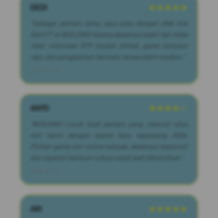
DEDI
★★★★★
"Sebagai pemain lama, saya suka dengan efek link
Slot777 di BOSJOKO karena aksesnya stabil dan tidak
ribet. Informasi RTP mudah dilihat, game tersusun
rapi, dan pengalaman bermain terasa lebih modern."
2026-07-14
ANTO
★★★★☆
"BOSJOKO cocok buat pemain yang mencari situs
slot resmi dengan esensi baru sepanjang 2026.
Pilihan game slot online banyak, aksesnya responsif,
dan layanan bantuan cukup cepat saat dibutuhkan."
2026-07-14
ARI
★★★★★