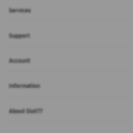
Buka
Services
Buka
Support
Buka
Account
Buka
Information
Buka
About Slot77