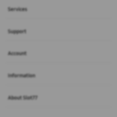
Buka
Services
Buka
Support
Buka
Account
Buka
Information
Buka
About Slot77