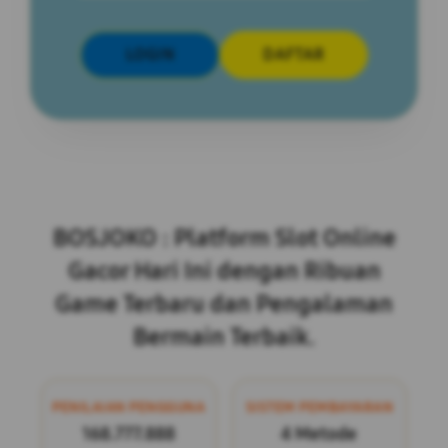
LOGIN
DAFTAR
Layer Popup Close
BOSJOKO : Platform Slot Online
Gacor Hari Ini dengan Ribuan
Game Terbaru dan Pengalaman
Bermain Terbaik.
PENILAIAN PENGGUNA
SISTEM PEMBAYARAN
168.777.888
4 Metode