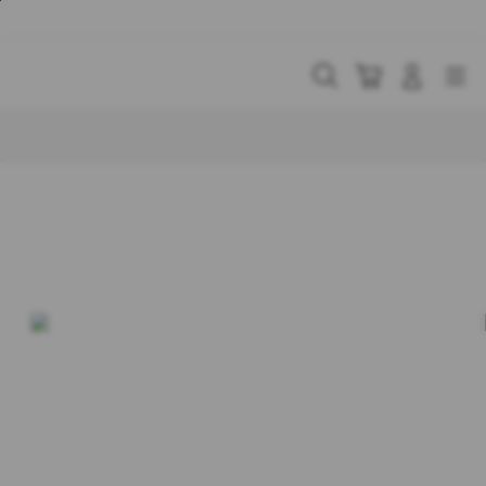
Skip
to
content
Cari
Troli
Login
Navigation
Buka Info Lebih Lanjut