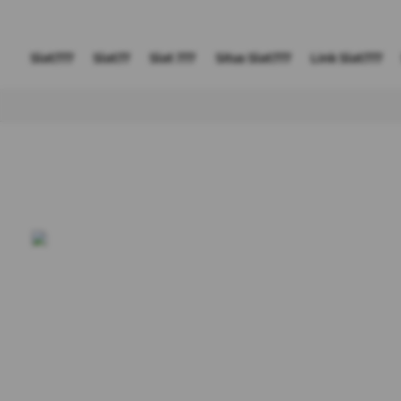
Skip
to
content
Slot777
Slot77
Slot 777
Situs Slot777
Link Slot777
Buka Info Lebih Lanjut