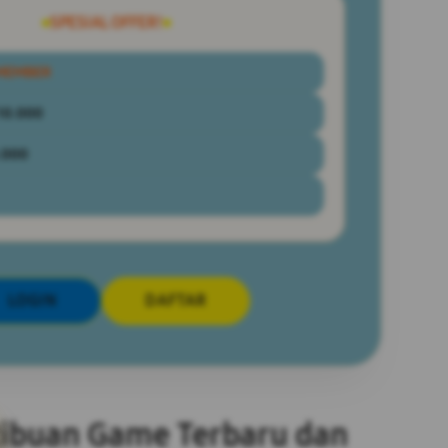
SPESIAL OFFER!
MEMBER
 10.000
.000
LOGIN
DAFTAR
 Ribuan Game Terbaru dan