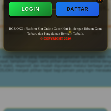
Pengalaman Bermain Terbaik.
LOGIN
DAFTAR
ISTEM PEMBAYARAN
LAYANAN SUPPOR
BOSJOKO : Platform Slot Online Gacor Hari Ini dengan Ribuan Game
4 Metode
24/7
Terbaru dan Pengalaman Bermain Terbaik.
© COPYRIGHT 2026
r online hari ini yang membawa pengalaman bermain lebih mo
epat, tampilan ringan, serta pilihan permainan slot online deng
h stabil, responsif, dan mudah digunakan melalui berbagai per
BOSJOKO menjadi pilihan tepat bagi pemain yang ingin merasakan 