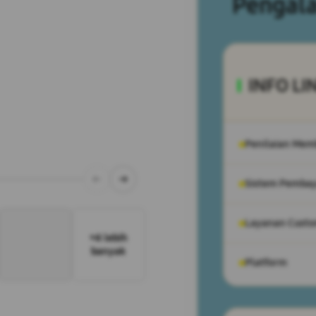
Pengala
INFO LI
Penilaian Mem
Sebelumnya
Berikutnya
Sistem Pemba
Layanan Custo
+4 lebih
banyak
Platform