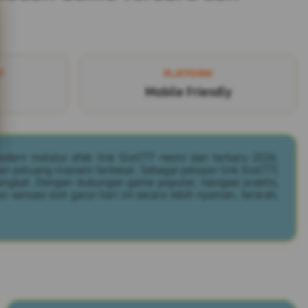
T
PLATFORM
Mobile Friendly
dern melalui efek link Slot777 resmi dan terbaru 2026.
an peluang maxwin terbesar. Sebagai pelopor link Slot777,
angkat. Dengan dukungan game populer, navigasi praktis,
sensasi slot gacor hari ini secara lebih nyaman, terarah,