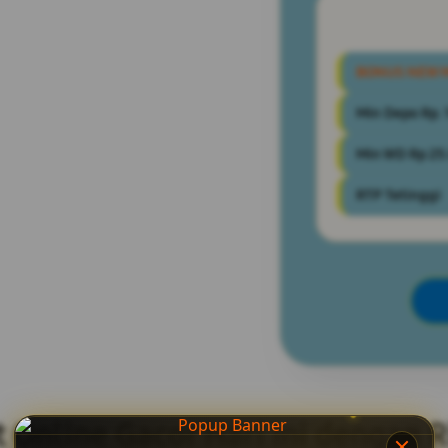
BONUS NEW 
Min Depo Rp.
Min WD Rp 25
RTP Tetinggi
 Online Gacor Hari Ini dengan