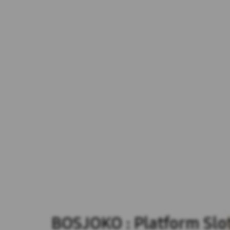
Layer Popup Close
BOSJOKO : Platform Slot