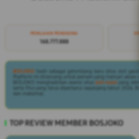
PENILAIAN PENGGUNA
S
168.777.888
BOSJOKO
hadir sebagai gelombang baru situs slot gaco
Platform ini dirancang untuk pemain yang mencari akses c
BOSJOKO menghadirkan esensi situs
slot resmi
yang lebi
serta fitur yang terus diperbarui sepanjang tahun 2026, 
dan maksimal.
TOP REVIEW MEMBER BOSJOKO