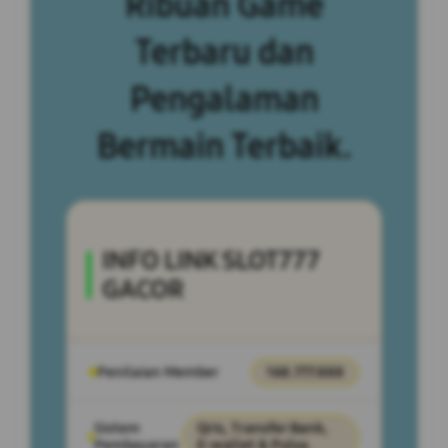
Ribuan Game
Terbaru dan
Pengalaman
Bermain Terbaik.
INFO LINK SLOT777
GACOR
Penilaian Member
168.777.888
Sistem
Qris, Transfer Bank,
Pembayaran
E-wallet & Pulsa.