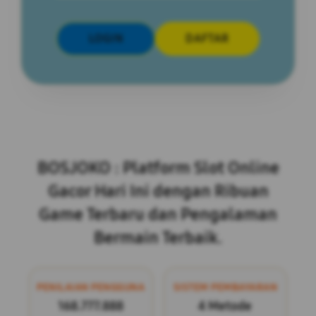
LOGIN
DAFTAR
Layer Popup Close
BOSJOKO : Platform Slot Online
Gacor Hari Ini dengan Ribuan
Game Terbaru dan Pengalaman
Bermain Terbaik.
PENILAIAN PENGGUNA
SISTEM PEMBAYARAN
168.777.888
4 Metode