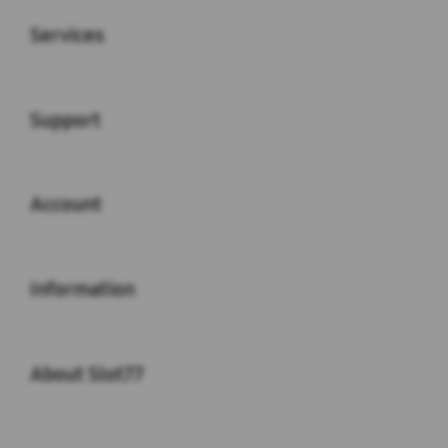
Buka
Services
Buka
Support
Buka
Account
Buka
Information
Buka
About Slot77