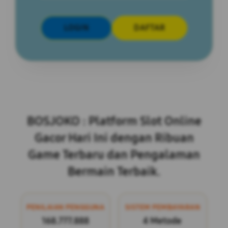
LOGIN
DAFTAR
Layer Popup Close
BOSJOKO : Platform Slot Online
Gacor Hari Ini dengan Ribuan
Game Terbaru dan Pengalaman
Bermain Terbaik.
PENILAIAN PENGGUNA
SISTEM PEMBAYARAN
168.777.888
4 Metode