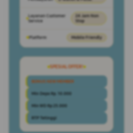
Layanan Customer
24 Jam Non
Service
Stop
Platform
Mobile Friendly
SPESIAL OFFER!
BONUS NEW MEMBER
Min Depo Rp. 10.000
Min WD Rp 25.000
RTP Tetinggi