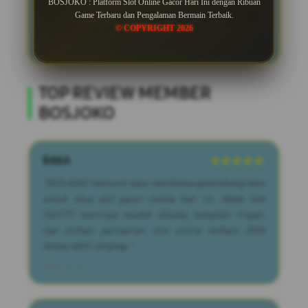
bagi pemain yang ingin merasakan sensasi
BOSJOKO : Platform Slot Online Gacor Hari Ini dengan Ribuan
slot gacor hari ini secara lebih nyaman,
Game Terbaru dan Pengalaman Bermain Terbaik.
terarah, dan maksimal.
© COPYRIGHT 2026
TOP REVIEW MEMBER
BOSJOKO
RAKA
★★★★★
"BOSJOKO menurut saya membawa gelombang baru
untuk situs slot gacor online hari ini. Akses link
Slot777 resminya mudah dibuka, tampilan ringan,
dan pilihan permainan slot online terbaru 2026
terasa lebih lengkap."
2026-07-14