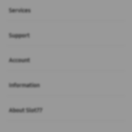
Buka
Services
Buka
Support
Buka
Account
Buka
Information
Buka
About Slot77