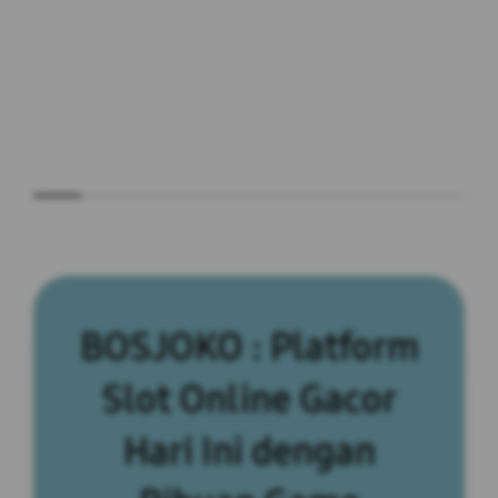
BOSJOKO : Platform
Slot Online Gacor
Hari Ini dengan