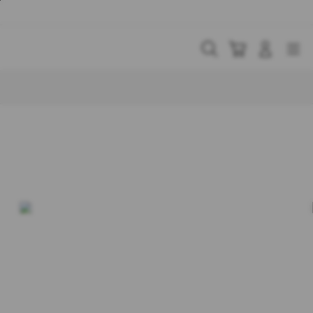
Skip
to
content
Cari
Troli
Login
Navigation
Buka Info Lebih Lanjut