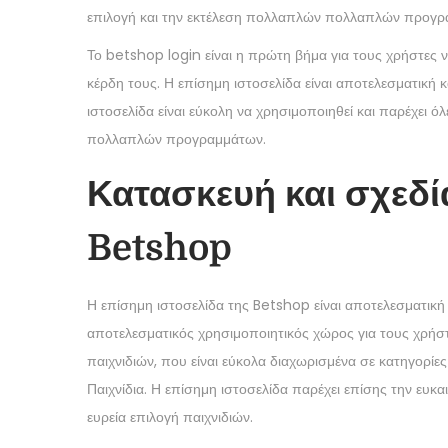
επιλογή και την εκτέλεση πολλαπλών πολλαπλών προγρ
Το betshop login είναι η πρώτη βήμα για τους χρήστες 
κέρδη τους. Η επίσημη ιστοσελίδα είναι αποτελεσματική 
ιστοσελίδα είναι εύκολη να χρησιμοποιηθεί και παρέχει ό
πολλαπλών προγραμμάτων.
Κατασκευή και σχεδί
Betshop
Η επίσημη ιστοσελίδα της Betshop είναι αποτελεσματική 
αποτελεσματικός χρησιμοποιητικός χώρος για τους χρήστε
παιχνιδιών, που είναι εύκολα διαχωρισμένα σε κατηγορί
Παιχνίδια. Η επίσημη ιστοσελίδα παρέχει επίσης την ευκ
ευρεία επιλογή παιχνιδιών.