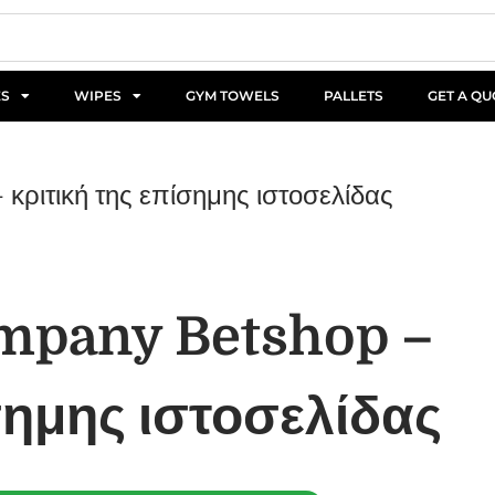
ES
WIPES
GYM TOWELS
PALLETS
GET A QU
ιτική της επίσημης ιστοσελίδας
mpany Betshop –
σημης ιστοσελίδας