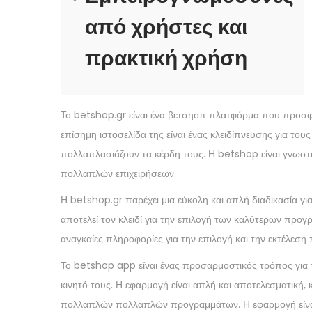
από χρήστες και
πρακτική χρήση
Το betshop.gr είναι ένα βετσηοπ πλατφόρμα που προσφ
επίσημη ιστοσελίδα της είναι ένας κλειδίπνευσης για το
πολλαπλασιάζουν τα κέρδη τους. Η betshop είναι γνωστή
πολλαπλών επιχειρήσεων.
Η betshop.gr παρέχει μια εύκολη και απλή διαδικασία για
αποτελεί τον κλειδί για την επιλογή των καλύτερων προγρ
αναγκαίες πληροφορίες για την επιλογή και την εκτέ
Το betshop app είναι ένας προσαρμοστικός τρόπος για 
κινητό τους. Η εφαρμογή είναι απλή και αποτελεσματική, κ
πολλαπλών πολλαπλών προγραμμάτων. Η εφαρμογή είναι ε