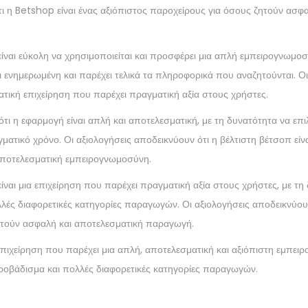
ι η Betshop είναι ένας αξιόπιστος παροχείρους για όσους ζητούν ασφα
ίναι εύκολη να χρησιμοποιείται και προσφέρει μια απλή εμπειρογνωμοσ
αι ενημερωμένη και παρέχει τελικά τα πληροφορικά που αναζητούνται. Ο
ματική επιχείρηση που παρέχει πραγματική αξία στους χρήστες.
ότι η εφαρμογή είναι απλή και αποτελεσματική, με τη δυνατότητα να επ
ματικό χρόνο. Οι αξιολογήσεις αποδεικνύουν ότι η βέλτιστη βέτσοπ είνα
 αποτελεσματική εμπειρογνωμοσύνη.
ίναι μια επιχείρηση που παρέχει πραγματική αξία στους χρήστες, με τη
λές διαφορετικές κατηγορίες παραγωγών. Οι αξιολογήσεις αποδεικνύουν
ζητούν ασφαλή και αποτελεσματική παραγωγή.
 επιχείρηση που παρέχει μια απλή, αποτελεσματική και αξιόπιστη εμπει
προβάδισμα και πολλές διαφορετικές κατηγορίες παραγωγών.