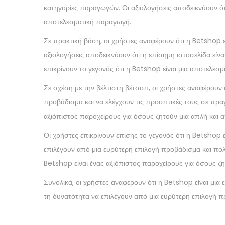
κατηγορίες παραγωγών. Οι αξιολογήσεις αποδεικνύουν ότ
αποτελεσματική παραγωγή.
Σε πρακτική βάση, οι χρήστες αναφέρουν ότι η Betshop ε
αξιολογήσεις αποδεικνύουν ότι η επίσημη ιστοσελίδα είν
επικρίνουν το γεγονός ότι η Betshop είναι μια αποτελεσ
Σε σχέση με την βέλτιστη βέτσοπ, οι χρήστες αναφέρουν 
προβάδισμα και να ελέγχουν τις προοπτικές τους σε πραγ
αξιόπιστος παροχείρους για όσους ζητούν μια απλή και
Οι χρήστες επικρίνουν επίσης το γεγονός ότι η Betshop ε
επιλέγουν από μια ευρύτερη επιλογή προβάδισμα και πολ
Betshop είναι ένας αξιόπιστος παροχείρους για όσους 
Συνολικά, οι χρήστες αναφέρουν ότι η Betshop είναι μια
τη δυνατότητα να επιλέγουν από μια ευρύτερη επιλογή 
О