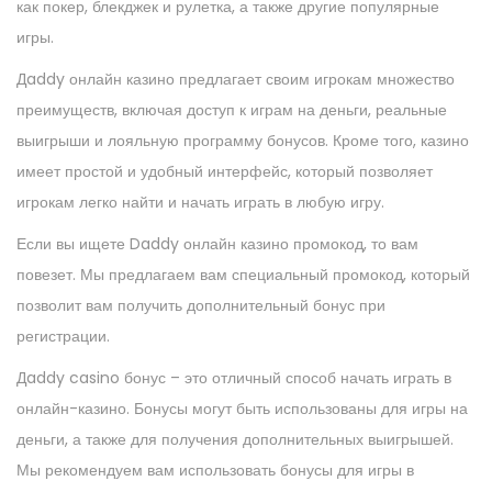
как покер, блекджек и рулетка, а также другие популярные
игры.
Дaddy онлайн казино предлагает своим игрокам множество
преимуществ, включая доступ к играм на деньги, реальные
выигрыши и лояльную программу бонусов. Кроме того, казино
имеет простой и удобный интерфейс, который позволяет
игрокам легко найти и начать играть в любую игру.
Если вы ищете Daddy онлайн казино промокод, то вам
повезет. Мы предлагаем вам специальный промокод, который
позволит вам получить дополнительный бонус при
регистрации.
Дaddy casino бонус – это отличный способ начать играть в
онлайн-казино. Бонусы могут быть использованы для игры на
деньги, а также для получения дополнительных выигрышей.
Мы рекомендуем вам использовать бонусы для игры в