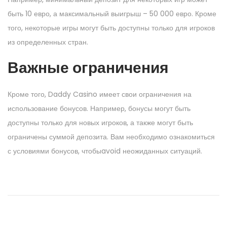
быть 10 евро, а максимальный выигрыш – 50 000 евро. Кроме
того, некоторые игры могут быть доступны только для игроков
из определенных стран.
Важные ограничения
Кроме того, Daddy Casino имеет свои ограничения на
использование бонусов. Например, бонусы могут быть
доступны только для новых игроков, а также могут быть
ограничены суммой депозита. Вам необходимо ознакомиться
с условиями бонусов, чтобыavoid неожиданных ситуаций.
В
а
в
а