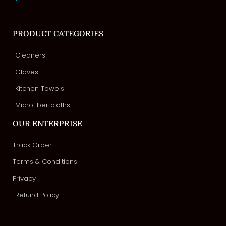
с
р
е
PRODUCT CATEGORIES
д
Cleaners
с
т
Gloves
в
Kitchen Towels
L
Microfiber cloths
e
OUR ENTERPRISE
g
a
Track Order
l
Terms & Conditions
n
Privacy
e
Refund Policy
k
a