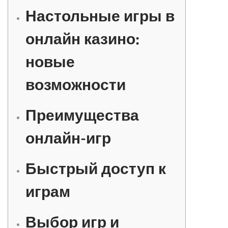
Настольные игры в
онлайн казино:
новые
возможности
Преимущества
онлайн-игр
Быстрый доступ к
играм
Выбор игр и