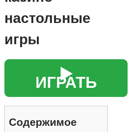
o
i
n
n
настольные
игры
▶️
ИГРАТЬ
Содержимое