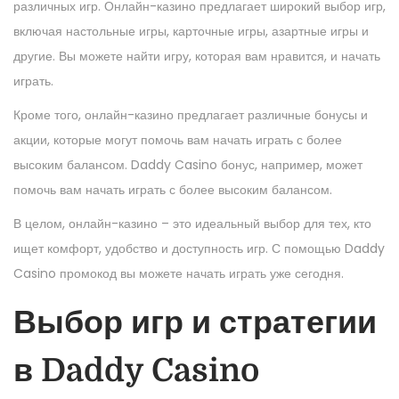
различных игр. Онлайн-казино предлагает широкий выбор игр,
включая настольные игры, карточные игры, азартные игры и
другие. Вы можете найти игру, которая вам нравится, и начать
играть.
Кроме того, онлайн-казино предлагает различные бонусы и
акции, которые могут помочь вам начать играть с более
высоким балансом. Daddy Casino бонус, например, может
помочь вам начать играть с более высоким балансом.
В целом, онлайн-казино – это идеальный выбор для тех, кто
ищет комфорт, удобство и доступность игр. С помощью Daddy
Casino промокод вы можете начать играть уже сегодня.
Выбор игр и стратегии
в Daddy Casino