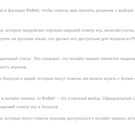
 и функции RioBet, чтобы помочь вам принять решение о выборе 
, которое предлагает игрокам широкий спектр игр, включая слоты
упен на русском языке, что делает его доступным для игроков из Р
иальный статус. Это означает, что онлайн-казино является лицен
ость игроков.
р бонусов и акций, которые могут помочь им начать играть с более
в онлайн-казино, то RioBet – это отличный выбор. Официальный с
ирокий спектр игр и бонусов.
а, которые могут помочь игрокам доступаться к онлайн-казино, ес