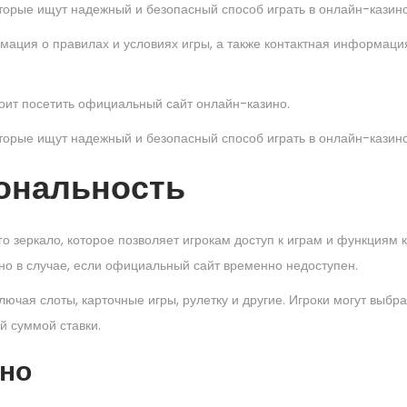
которые ищут надежный и безопасный способ играть в онлайн-казино
ация о правилах и условиях игры, а также контактная информация
тоит посетить официальный сайт онлайн-казино.
которые ищут надежный и безопасный способ играть в онлайн-казино
ональность
 зеркало, которое позволяет игрокам доступ к играм и функциям к
но в случае, если официальный сайт временно недоступен.
лючая слоты, карточные игры, рулетку и другие. Игроки могут выбра
й суммой ставки.
ино