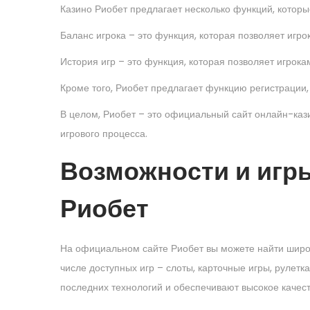
Казино Риобет предлагает несколько функций, котор
Баланс игрока – это функция, которая позволяет игро
История игр – это функция, которая позволяет игрока
Кроме того, Риобет предлагает функцию регистрации, 
В целом, Риобет – это официальный сайт онлайн-каз
игрового процесса.
Возможности и игр
Риобет
На официальном сайте Риобет вы можете найти широки
числе доступных игр – слоты, карточные игры, рулетк
последних технологий и обеспечивают высокое качест