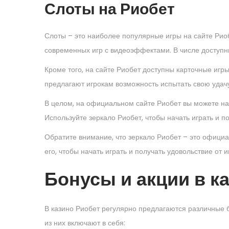
Слоты на Риобет
Слоты – это наиболее популярные игры на сайте Риоб
современных игр с видеоэффектами. В числе доступных
Кроме того, на сайте Риобет доступны карточные игры,
предлагают игрокам возможность испытать свою удачу
В целом, на официальном сайте Риобет вы можете на
Используйте зеркало Риобет, чтобы начать играть и по
Обратите внимание, что зеркало Риобет – это официа
его, чтобы начать играть и получать удовольствие от и
Бонусы и акции в к
В казино Риобет регулярно предлагаются различные б
из них включают в себя: