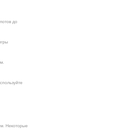
лотов до
игры
м.
Используйте
ом. Некоторые