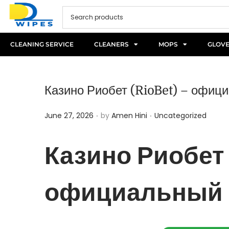
CLEANING SERVICE
CLEANERS
MOPS
GLOV
Казино Риобет (RioBet) – офиц
.
.
P
P
June 27, 2026
by
Amen Hini
Uncategorized
o
o
s
s
Казино Риобет 
t
t
e
e
официальный с
d
d
o
i
n
n