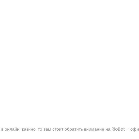
 в онлайн-казино, то вам стоит обратить внимание на RioBet – оф