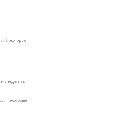
лл. Некоторые
и следить за
олл. Некоторые