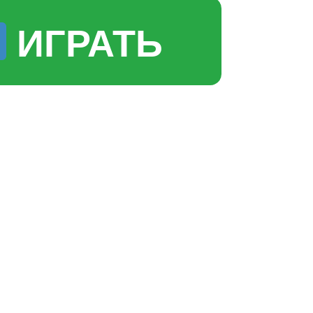
ИГРАТЬ