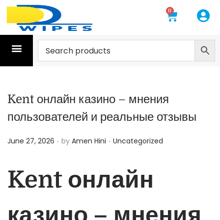
0
Kent онлайн казино – мнения
пользователей и реальные отзывы
.
.
P
P
June 27, 2026
by
Amen Hini
Uncategorized
o
o
s
s
Kent онлайн
t
t
e
e
казино – мнения
d
d