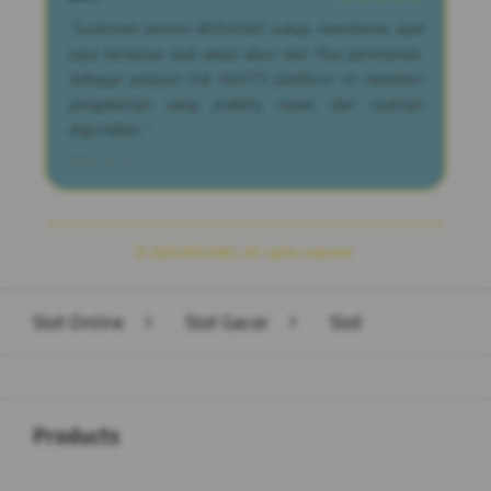
"Customer service BOSJOKO cukup membantu saat
saya bertanya soal akses akun dan fitur permainan.
Sebagai pelopor link Slot777, platform ini memberi
pengalaman yang praktis, cepat, dan nyaman
digunakan."
2026-07-14
© 2025 BOSJOKO. All rights reserved.
Slot Online
>
Slot Gacor
>
Slot
Buka
Footer Navigation
Products