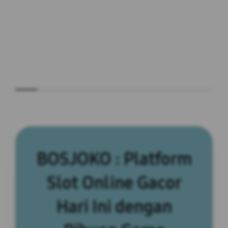
BOSJOKO : Platform
Slot Online Gacor
Hari Ini dengan