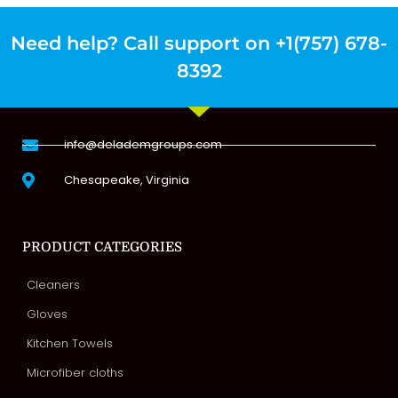
r
a
Need help? Call support on +1(757) 678-
g
8392
a
o
n
info@delademgroups.com
l
Chesapeake, Virginia
a
y
n
PRODUCT CATEGORIES
k
Cleaners
a
z
Gloves
i
Kitchen Towels
n
Microfiber cloths
o