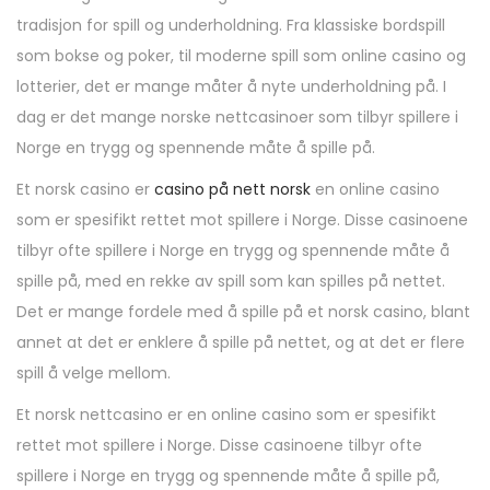
tradisjon for spill og underholdning. Fra klassiske bordspill
som bokse og poker, til moderne spill som online casino og
lotterier, det er mange måter å nyte underholdning på. I
dag er det mange norske nettcasinoer som tilbyr spillere i
Norge en trygg og spennende måte å spille på.
Et norsk casino er
casino på nett norsk
en online casino
som er spesifikt rettet mot spillere i Norge. Disse casinoene
tilbyr ofte spillere i Norge en trygg og spennende måte å
spille på, med en rekke av spill som kan spilles på nettet.
Det er mange fordele med å spille på et norsk casino, blant
annet at det er enklere å spille på nettet, og at det er flere
spill å velge mellom.
Et norsk nettcasino er en online casino som er spesifikt
rettet mot spillere i Norge. Disse casinoene tilbyr ofte
spillere i Norge en trygg og spennende måte å spille på,