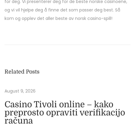
for deg. Vi presenterer deg for de beste norske casinoene,
og vi vil hjelpe deg å finne det som passer deg best. Så
kom og opplev det aller beste av norsk casino-spill!
1
w
i
n
б
Related Posts
у
к
м
August 9, 2026
е
Casino Tivoli online – kako
к
preprosto opraviti verifikacijo
е
računa
р
с