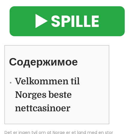
▶️ SPILLE
Содержимое
Velkommen til
Norges beste
nettcasinoer
Det er ingen tvil om at Norge er et land med en stor