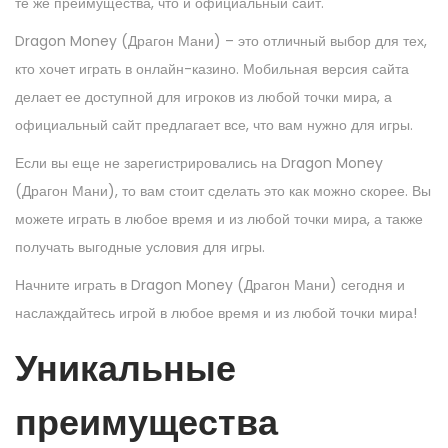
те же преимущества, что и официальный сайт.
Dragon Money (Драгон Мани) – это отличный выбор для тех,
кто хочет играть в онлайн-казино. Мобильная версия сайта
делает ее доступной для игроков из любой точки мира, а
официальный сайт предлагает все, что вам нужно для игры.
Если вы еще не зарегистрировались на Dragon Money
(Драгон Мани), то вам стоит сделать это как можно скорее. Вы
можете играть в любое время и из любой точки мира, а также
получать выгодные условия для игры.
Начните играть в Dragon Money (Драгон Мани) сегодня и
наслаждайтесь игрой в любое время и из любой точки мира!
Уникальные
преимущества