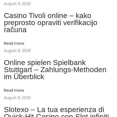
s
August 9, 2026
i
Casino Tivoli online – kako
n
preprosto opraviti verifikacijo
o
računa
–
e
Read more
x
August 8, 2026
p
e
Online spielen Spielbank
r
Stuttgart – Zahlungs‑Methoden
i
im Überblick
e
n
Read more
c
August 8, 2026
i
Slotexo – La tua esperienza di
a
Quick‑Hit Casino con Slot infiniti