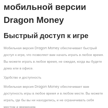
мобильной версии
Dragon Money
Быстрый доступ к игре
Мобильная версия Dragon Money обеспечивает быстрый
доступ к игре, что позволяет вам начать играть в любое время.
Вы можете играть в любое время, не ожидая, когда вы будете
дома или в офисе.
Удобство и доступность
Мобильная версия Dragon Money обеспечивает вам
доступность игры в любое время и в любом месте. Вы можете
играть, где бы вы ни находились, и не ограничивать себя
местом и временем.