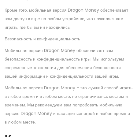
Кроме того, мобильная версия Dragon Money обеспечивает
вам доступ к игре на любом устройстве, что позволяет вам
играть, где бы вы ни находились.
Безопасность и конфиденциальность
Мобильная версия Dragon Money обеспечивает вам
безопасность и конфиденциальность игры. Мы используем
современные технологии для обеспечения безопасности
вашей информации и конфиденциальности вашей игры.
Мобильная версия Dragon Money – это лучший способ играть
в любое время и в любом месте, не ограничиваясь местом и
временем. Мы рекомендуем вам попробовать мобильную
версию Dragon Money и насладиться игрой в любое время и
в любом месте.