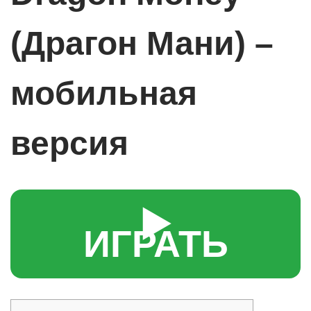
o
i
n
n
(Драгон Мани) –
мобильная
версия
▶️
ИГРАТЬ