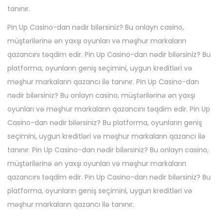
tanınır.
Pin Up Casino-dan nədir bilərsiniz? Bu onlayn casino,
müştərilərinə ən yaxşı oyunları və məşhur markaların
qazancını təqdim edir. Pin Up Casino-dan nədir bilərsiniz? Bu
platforma, oyunların geniş seçimini, uygun kreditləri və
məşhur markaların qazancı ilə tanınır. Pin Up Casino-dan
nədir bilərsiniz? Bu onlayn casino, müştərilərinə ən yaxşı
oyunları və məşhur markaların qazancını təqdim edir. Pin Up
Casino-dan nədir bilərsiniz? Bu platforma, oyunların geniş
seçimini, uygun kreditləri və məşhur markaların qazancı ilə
tanınır. Pin Up Casino-dan nədir bilərsiniz? Bu onlayn casino,
müştərilərinə ən yaxşı oyunları və məşhur markaların
qazancını təqdim edir. Pin Up Casino-dan nədir bilərsiniz? Bu
platforma, oyunların geniş seçimini, uygun kreditləri və
məşhur markaların qazancı ilə tanınır.