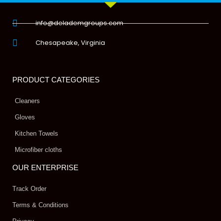
з
и
info@delademgroups.com
н
Chesapeake, Virginia
о
P
o
PRODUCT CATEGORIES
k
e
Cleaners
r
Gloves
d
Kitchen Towels
o
Microfiber cloths
m
OUR ENTERPRISE
B
e
Track Order
t
Terms & Conditions
i