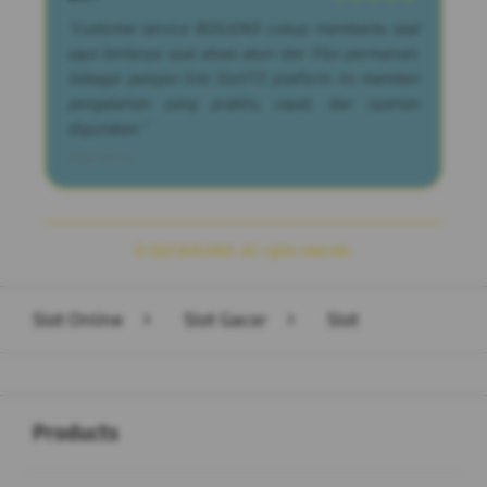
"Customer service BOSJOKO cukup membantu saat
saya bertanya soal akses akun dan fitur permainan.
Sebagai pelopor link Slot777, platform ini memberi
pengalaman yang praktis, cepat, dan nyaman
digunakan."
2026-07-14
© 2025 BOSJOKO. All rights reserved.
Slot Online
>
Slot Gacor
>
Slot
Buka
Footer Navigation
Products