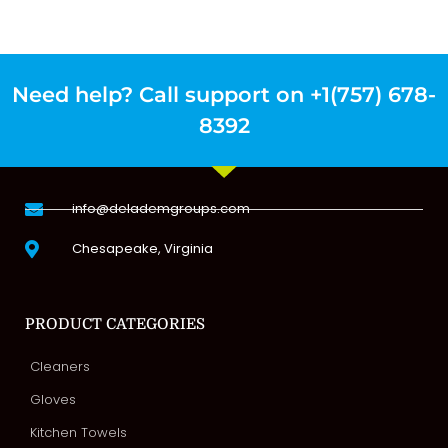
s
i
n
o
Need help? Call support on +1(757) 678-
O
8392
y
u
n
info@delademgroups.com
l
Chesapeake, Virginia
a
r
ı
PRODUCT CATEGORIES
L
Cleaners
e
m
Gloves
o
Kitchen Towels