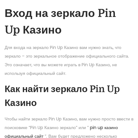
Вход на зеркало Pin
Up Казино
Для входа на зеркало Pin Up Казино вам нужно знать, что
зеркало – это зеркальное отображение официального сайта.
Это означает, что вы можете играть в Pin Up Казино, не
используя официальный сайт.
Как найти зеркало Pin Up
Казино
Чтобы найти зеркало Pin Up Казино, вам нужно просто ввести в
поисковике “Pin Up Казино зеркало” или ”
pin up казино
официальный сайт
“. Вам будет предложено несколько