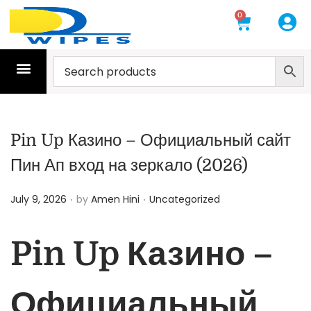
0
CLEANING SERVICE
CLEANERS
MOPS
GLOVES
WIPES
GYM TOWELS
PALLETS
GET A QUOTE
Pin Up Казино – Официальный сайт
Пин Ап вход на зеркало (2026)
.
.
P
P
July 9, 2026
by
Amen Hini
Uncategorized
o
o
s
s
Pin Up Казино –
t
t
e
e
Официальный
d
d