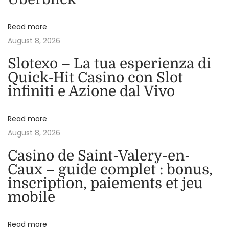
i
n
Read more
o
August 8, 2026
G
i
Slotexo – La tua esperienza di
r
Quick‑Hit Casino con Slot
infiniti e Azione dal Vivo
i
ş
–
Read more
C
August 8, 2026
a
Casino de Saint-Valery-en-
n
Caux – guide complet : bonus,
l
inscription, paiements et jeu
ı
mobile
C
a
Read more