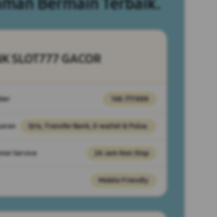
man Bermain Terbaik.
NK SLOT777 GACOR
ber
168.777.888
yaran
Qris, Transfer Bank, E-wallet & Pulsa.
mer Service
24 Jam Non Stop
Mobile Friendly