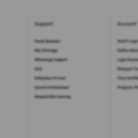
Support
Account
Pusat Bantuan
Slot77 Logi
Rtp Tertinggi
Daftar Aku
WhatsApp Support
Lupa Passw
FAQ
Riwayat Tr
Kebijakan Privasi
Fitur Verifi
Syarat & Ketentuan
Program VI
Responsible Gaming