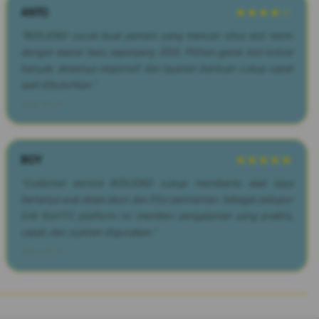
ANTO
★★★★☆
"BOSJOKO cocok buat pemain yang mencari situs slot resmi
dengan esensi baru sepanjang 2026. Pilihan game slot online
banyak, aksesnya responsif, dan layanan bantuan cukup cepat
saat dibutuhkan."
2026-07-14
BOY
★★★★★
"Customer service BOSJOKO cukup membantu saat saya
bertanya soal akses akun dan fitur permainan. Sebagai pelopor
link Slot777, platform ini memberi pengalaman yang praktis,
cepat, dan nyaman digunakan."
2026-07-14