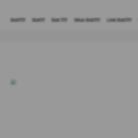
Skip
to
content
Slot777
Slot77
Slot 777
Situs Slot777
Link Slot777
Buka Info Lebih Lanjut