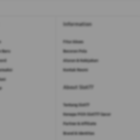
Information
n
Fitur Akses
n Baru
Bocoran Pola
ord
Aturan & Kebijakan
ansaksi
Kontak Resmi
kasi
About Slot77
P
Tentang Slot77
Kenapa Pilih Slot777 Gacor
Partner & Affiliate
Brand & Identitas