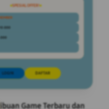
SPESIAL OFFER!
MEMBER
 10.000
.000
LOGIN
DAFTAR
 Ribuan Game Terbaru dan