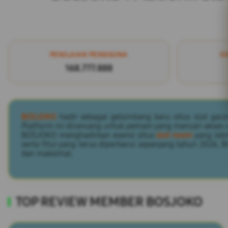
PENILAIAN PENGGUNA
S
168.777.888
BOSJOKO
hadir sebagai gelombang baru situs slot gaco
Platform ini dirancang untuk pemain yang mencari akses c
BOSJOKO menghadirkan esensi situs
slot resmi
yang lebi
serta fitur yang terus diperbarui sepanjang tahun 2026, 
dan maksimal.
TOP REVIEW MEMBER BOSJOKO