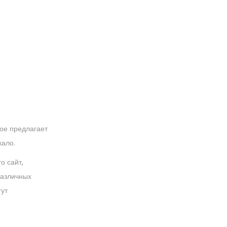
рое предлагает
кало.
о сайт,
различных
гут