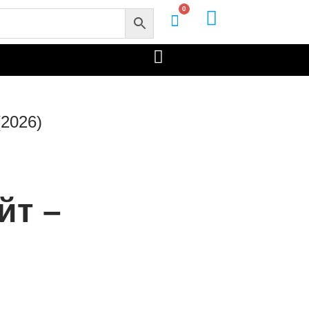
0
2026)
йт –