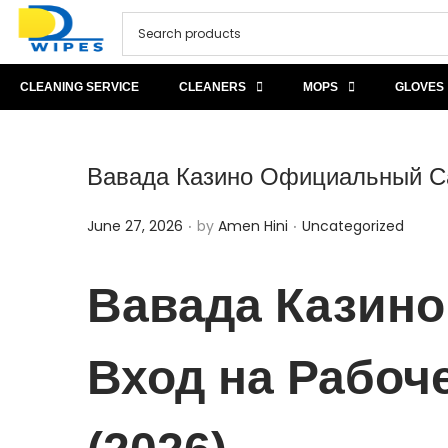
CLEANING SERVICE
CLEANERS
MOPS
GLOVES
Вавада Казино Официальный Сай
.
.
P
P
June 27, 2026
by
Amen Hini
Uncategorized
o
o
s
s
Вавада Казин
t
t
e
e
Вход на Рабоч
d
d
o
i
n
n