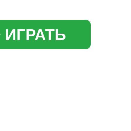
️ ИГРАТЬ