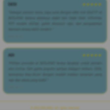
DEDI
★★★★★
"Sebagai pemain lama, saya suka dengan efek link Slot777 di
BOSJOKO karena aksesnya stabil dan tidak ribet. Informasi
RTP mudah dilihat, game tersusun rapi, dan pengalaman
bermain terasa lebih modern."
2026-07-14
ADI
★★★★★
"Pilihan provider di BOSJOKO terasa lengkap untuk pemain
slot online. Dari game populer sampai kategori terbaru 2026,
semuanya bisa dicari dengan mudah melalui tampilan yang
rapi dan akses yang stabil."
2026-07-14
© 2025 BOSJOKO. All rights reserved.