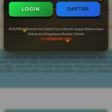
Pengalaman Bermain Terbaik.
LOGIN
DAFTAR
ISTEM PEMBAYARAN
LAYANAN SUPPOR
BOSJOKO : Platform Slot Online Gacor Hari Ini dengan Ribuan Game
4 Metode
24/7
Terbaru dan Pengalaman Bermain Terbaik.
© COPYRIGHT 2026
r online hari ini yang membawa pengalaman bermain lebih mo
epat, tampilan ringan, serta pilihan permainan slot online deng
h stabil, responsif, dan mudah digunakan melalui berbagai per
BOSJOKO menjadi pilihan tepat bagi pemain yang ingin merasakan 