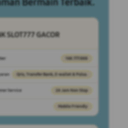
man Bermain Terbaik.
NK SLOT777 GACOR
ber
168.777.888
yaran
Qris, Transfer Bank, E-wallet & Pulsa.
mer Service
24 Jam Non Stop
Mobile Friendly