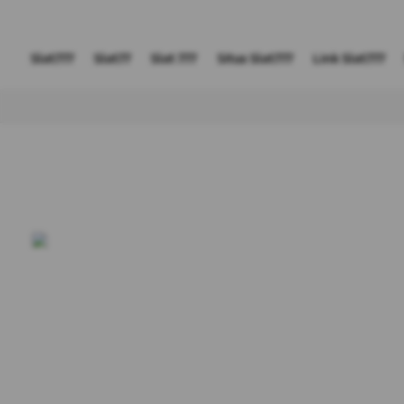
Skip
to
content
Slot777
Slot77
Slot 777
Situs Slot777
Link Slot777
Buka Info Lebih Lanjut