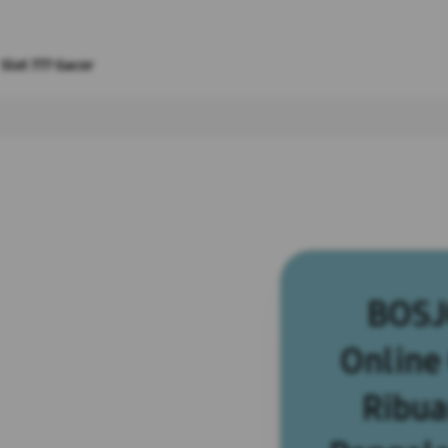
Slot 777 Gacor
BOSJ
Online 
Ribua