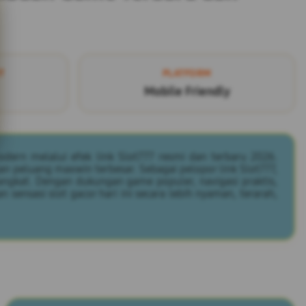
T
PLATFORM
Mobile Friendly
dern melalui efek link Slot777 resmi dan terbaru 2026.
an peluang maxwin terbesar. Sebagai pelopor link Slot777,
angkat. Dengan dukungan game populer, navigasi praktis,
sensasi slot gacor hari ini secara lebih nyaman, terarah,