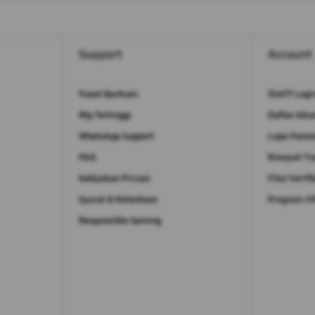
Support
Account
Pusat Bantuan
Slot77 Logi
Rtp Tertinggi
Daftar Aku
WhatsApp Support
Lupa Passw
FAQ
Riwayat Tr
Kebijakan Privasi
Fitur Verifi
Syarat & Ketentuan
Program VI
Responsible Gaming