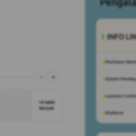
Pengala
INFO LI
Penilaian Mem
Sebelumnya
Berikutnya
Sistem Pemba
Layanan Custo
+4 lebih
banyak
Platform