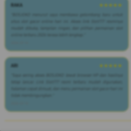
RAKA
★★★★★
"BOSJOKO menurut saya membawa gelombang baru untuk
situs slot gacor online hari ini. Akses link Slot777 resminya
mudah dibuka, tampilan ringan, dan pilihan permainan slot
online terbaru 2026 terasa lebih lengkap."
2026-07-14
ARI
★★★★★
"Saya sering akses BOSJOKO lewat browser HP dan hasilnya
tetap lancar. Link Slot777 resmi terbaru mudah digunakan,
halaman cepat dimuat, dan menu permainan slot gacor hari ini
tidak membingungkan."
2026-07-14