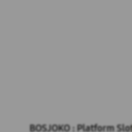
Layer Popup Close
BOSJOKO : Platform Slot