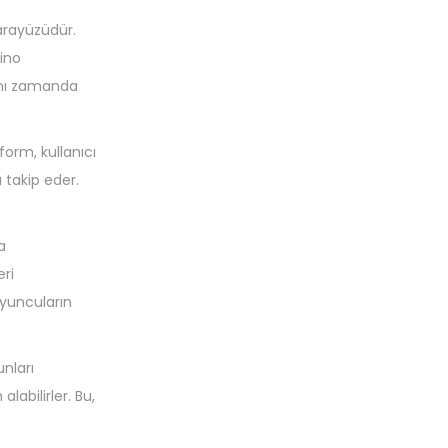
 arayüzüdür.
sino
aynı zamanda
form, kullanıcı
 takip eder.
a
eri
oyuncuların
nları
labilirler. Bu,