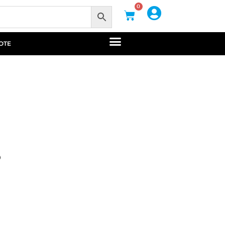
0
OTE
ş