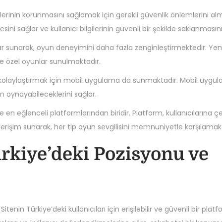
rilerinin korunmasını sağlamak için gerekli güvenlik önlemlerini al
mesini sağlar ve kullanıcı bilgilerinin güvenli bir şekilde saklanmasın
lar sunarak, oyun deneyimini daha fazla zenginleştirmektedir. Ye
er ve özel oyunlar sunulmaktadır.
i kolaylaştırmak için mobil uygulama da sunmaktadır. Mobil uygu
yun oynayabileceklerini sağlar.
 en eğlenceli platformlarından biridir. Platform, kullanıcılarına çe
l erişim sunarak, her tip oyun sevgilisini memnuniyetle karşılamak
rkiye’deki Pozisyonu ve
tenin Türkiye’deki kullanıcıları için erişilebilir ve güvenli bir plat