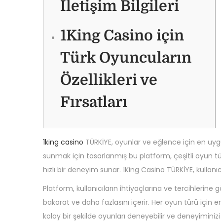
İletişim Bilgileri
1King Casino için
Türk Oyuncuların
Özellikleri ve
Fırsatları
1king casino
TÜRKİYE, oyunlar ve eğlence için en uygun
sunmak için tasarlanmış bu platform, çeşitli oyun türl
hızlı bir deneyim sunar. 1King Casino TÜRKİYE, kullan
Platform, kullanıcıların ihtiyaçlarına ve tercihlerine 
bakarat ve daha fazlasını içerir. Her oyun türü için en
kolay bir şekilde oyunları deneyebilir ve deneyiminizi ö