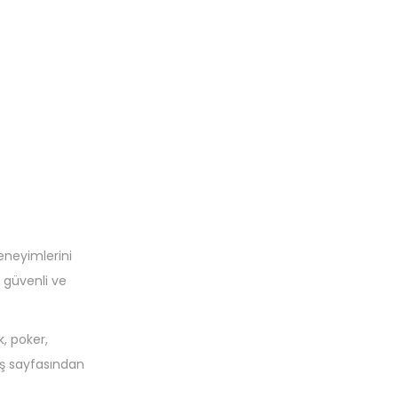
eneyimlerini
n güvenli ve
k, poker,
riş sayfasından