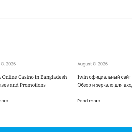
 8, 2026
August 8, 2026
 Online Casino in Bangladesh
1win официальный сайт
uses and Promotions
Обзор и зеркало для вхо
more
Read more