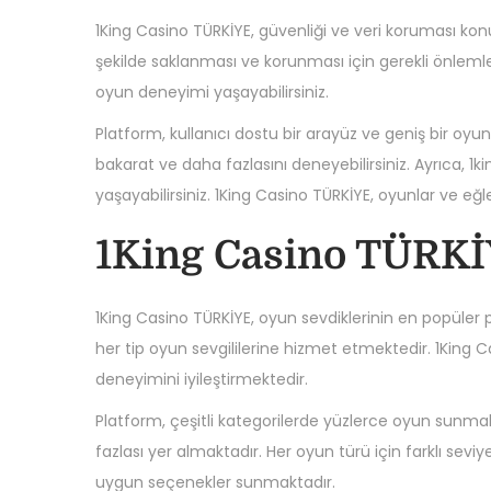
1King Casino TÜRKİYE, güvenliği ve veri koruması konus
şekilde saklanması ve korunması için gerekli önlemler a
oyun deneyimi yaşayabilirsiniz.
Platform, kullanıcı dostu bir arayüz ve geniş bir oyun
bakarat ve daha fazlasını deneyebilirsiniz. Ayrıca, 1ki
yaşayabilirsiniz. 1King Casino TÜRKİYE, oyunlar ve e
1King Casino TÜRKİ
1King Casino TÜRKİYE, oyun sevdiklerinin en popüler pl
her tip oyun sevgililerine hizmet etmektedir. 1King C
deneyimini iyileştirmektedir.
Platform, çeşitli kategorilerde yüzlerce oyun sunmak
fazlası yer almaktadır. Her oyun türü için farklı se
uygun seçenekler sunmaktadır.