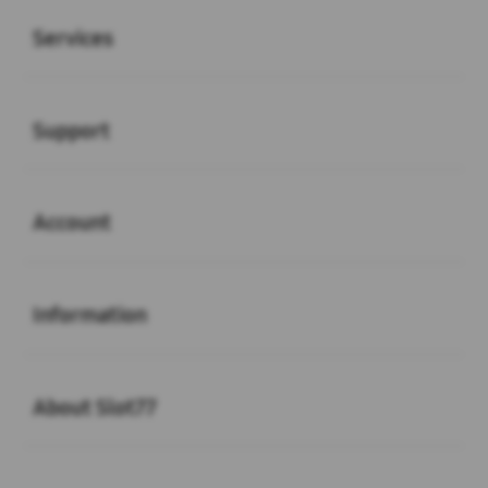
Buka
Services
Buka
Support
Buka
Account
Buka
Information
Buka
About Slot77