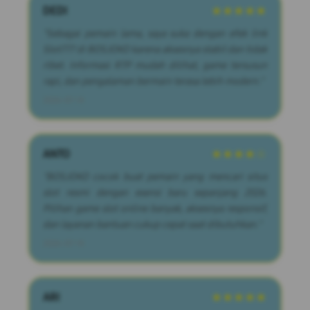
DEDI
★★★★★
"Sebagai pemain lama, saya suka dengan efek link
Slot777 di BOSJOKO karena aksesnya stabil dan tidak
ribet. Informasi RTP mudah dilihat, game tersusun
rapi, dan pengalaman bermain terasa lebih modern."
2026-07-14
ANTO
★★★★☆
"BOSJOKO cocok buat pemain yang mencari situs
slot resmi dengan esensi baru sepanjang 2026.
Pilihan game slot online banyak, aksesnya responsif,
dan layanan bantuan cukup cepat saat dibutuhkan."
2026-07-14
ARI
★★★★★