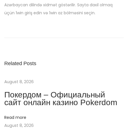
Azərbaycan dilində xidmət göstərilir. Sayta daxil olmaq
üçün 1win giriş edin və 1win az bölməsini seçin.
C
a
s
i
n
Related Posts
o
e
r
August 8, 2026
u
Покердом – Официальный
d
сайт онлайн казино Pokerdom
e
n
Read more
S
August 8, 2026
p