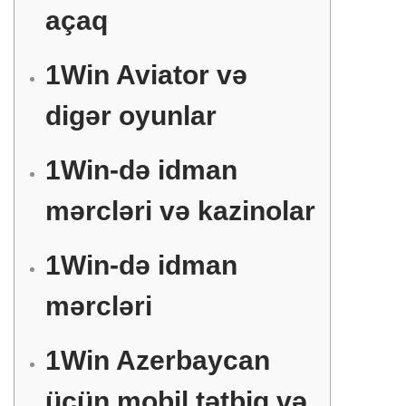
açaq
1Win Aviator və
digər oyunlar
1Win-də idman
mərcləri və kazinolar
1Win-də idman
mərcləri
1Win Azerbaycan
üçün mobil tətbiq və