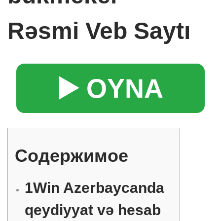
o
i
n
n
Rəsmi Veb Saytı
▶️ OYNA
Содержимое
1Win Azerbaycanda
qeydiyyat və hesab