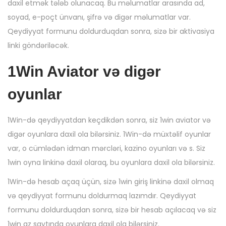
daxil etmək tələb olunacaq. Bu məlumatlar arasında ad,
soyad, e-poçt ünvanı, şifrə və digər məlumatlar var.
Qeydiyyat formunu doldurduqdan sonra, sizə bir aktivasiya
linki göndəriləcək.
1Win Aviator və digər
oyunlar
1Win-də qeydiyyatdan keçdikdən sonra, siz 1win aviator və
digər oyunlara daxil ola bilərsiniz. 1Win-də müxtəlif oyunlar
var, o cümlədən idman mərcləri, kazino oyunları və s. Siz
1win oyna linkinə daxil olaraq, bu oyunlara daxil ola bilərsiniz.
1Win-də hesab açaq üçün, sizə 1win giriş linkinə daxil olmaq
və qeydiyyat formunu doldurmaq lazımdır. Qeydiyyat
formunu doldurduqdan sonra, sizə bir hesab açılacaq və siz
1win az saytında oyunlara daxil ola bilərsiniz.