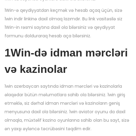
1Win-ə qeydiyyatdan keçmək və hesab açaq üçün, sizə
1win indir linkinə daxil olmaq lazımdır. Bu link vasitəsilə siz
1Win-in rəsmi saytına daxil ola bilərsiniz və qeydiyyat
formunu dolduraraq hesab aça bilərsiniz.
1Win-də idman mərcləri
və kazinolar
1win azerbaycan saytında idman mərcləri və kazinolarla
əlaqədar bütün məlumatlara sahib ola bilərsiniz. 1win giriş
etməklə, siz dərhal idman mərcləri və kazinoların geniş
menyusuna daxil ola bilərsiniz. 1win aviator oyunu da daxil
olmaqla, müxtəlif kazino oyunlarına sahib olan bu sayt, sizə
ən yaxşı əyləncə təcrübəsini təqdim edir.