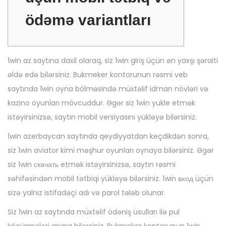
ödəmə variantları
1win az saytına daxil olaraq, siz 1win giriş üçün ən yaxşı şəraiti
əldə edə bilərsiniz. Bukmeker kontorunun rəsmi veb
saytında 1win oyna bölməsində müxtəlif idman növləri və
kazino oyunları mövcuddur. Əgər siz 1win yukle etmək
istəyirsinizsə, saytın mobil versiyasını yükləyə bilərsiniz.
1win azerbaycan saytında qeydiyyatdan keçdikdən sonra,
siz 1win aviator kimi məşhur oyunları oynaya bilərsiniz. Əgər
siz 1win скачать etmək istəyirsinizsə, saytın rəsmi
səhifəsindən mobil tətbiqi yükləyə bilərsiniz. 1win вход üçün
sizə yalnız istifadəçi adı və parol tələb olunar.
Siz 1win az saytında müxtəlif ödəniş üsulları ilə pul