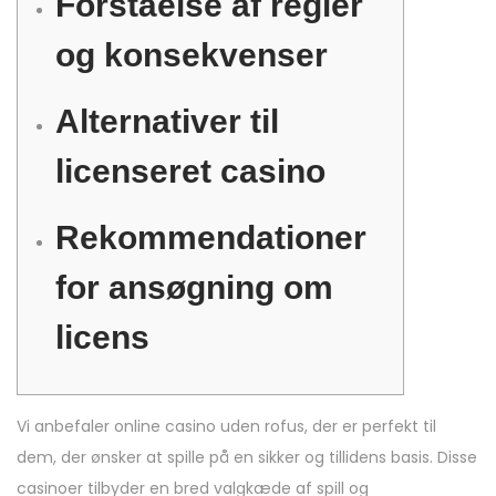
Forståelse af regler
og konsekvenser
Alternativer til
licenseret casino
Rekommendationer
for ansøgning om
licens
Vi anbefaler online casino uden rofus, der er perfekt til
dem, der ønsker at spille på en sikker og tillidens basis. Disse
casinoer tilbyder en bred valgkæde af spill og