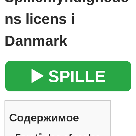
o
i
n
n
ns licens i
Danmark
▶️ SPILLE
Содержимое