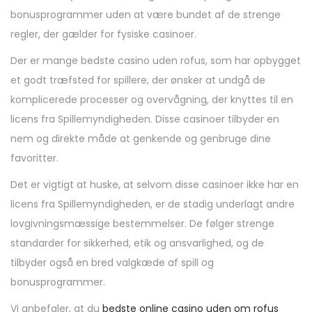
bonusprogrammer uden at være bundet af de strenge
regler, der gælder for fysiske casinoer.
Der er mange bedste casino uden rofus, som har opbygget
et godt træfsted for spillere, der ønsker at undgå de
komplicerede processer og overvågning, der knyttes til en
licens fra Spillemyndigheden. Disse casinoer tilbyder en
nem og direkte måde at genkende og genbruge dine
favoritter.
Det er vigtigt at huske, at selvom disse casinoer ikke har en
licens fra Spillemyndigheden, er de stadig underlagt andre
lovgivningsmæssige bestemmelser. De følger strenge
standarder for sikkerhed, etik og ansvarlighed, og de
tilbyder også en bred valgkæde af spill og
bonusprogrammer.
Vi anbefaler, at du
bedste online casino uden om rofus