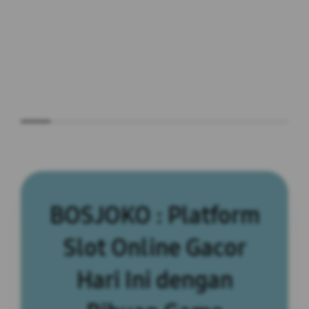
BOSJOKO : Platform
Slot Online Gacor
Hari Ini dengan