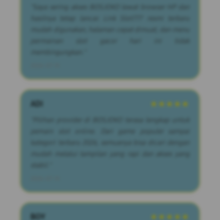
"Saya sering akses BOSJOKO lewat browser HP dan
hasilnya tetap lancar. Link Slot777 resmi terbaru
mudah digunakan, halaman cepat dimuat, dan menu
permainan slot gacor hari ini tidak
membingungkan."
2026-07-14
ADI
★★★★★
"Pilihan provider di BOSJOKO terasa lengkap untuk
pemain slot online. Dari game populer sampai
kategori terbaru 2026, semuanya bisa dicari dengan
mudah melalui tampilan yang rapi dan akses yang
stabil."
2026-07-14
BOY
★★★★★