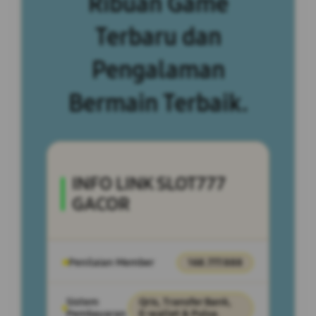
Ribuan Game
Terbaru dan
Pengalaman
Bermain Terbaik.
INFO LINK SLOT777
GACOR
Penilaian Member
168.777.888
Sistem
Qris, Transfer Bank,
Pembayaran
E-wallet & Pulsa.