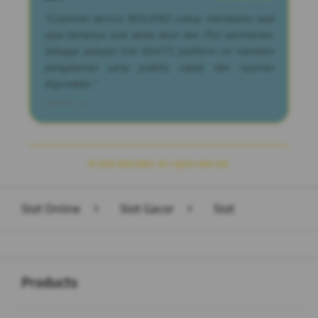
"Customer service BOSJOKO cukup membantu saat
saya bertanya soal akses akun dan fitur permainan.
Sebagai pelopor link Slot777, platform ini memberi
pengalaman yang praktis, cepat, dan nyaman
digunakan."
2026-07-14
© 2025 BOSJOKO. All rights reserved.
Slot Online
>
Slot Gacor
>
Slot
Buka
Footer Navigation
Products