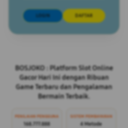
LOGIN
DAFTAR
Layer Popup Close
BOSJOKO : Platform Slot Online
Gacor Hari Ini dengan Ribuan
Game Terbaru dan Pengalaman
Bermain Terbaik.
PENILAIAN PENGGUNA
SISTEM PEMBAYARAN
168.777.888
4 Metode