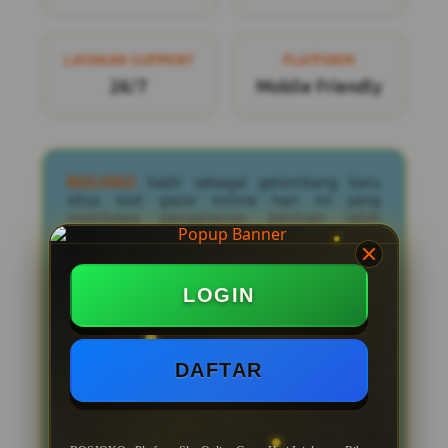
LAYANAN SUPPORT
PLATFORM
24/7
Mobile Friendly
BOSJOKO
hadir sebagai gelombang baru
situs slot gacor online hari ini yang
membawa pengalaman bermain lebih
modern melalui efek link Slot777 resmi dan
terbaru 2026. Platform ini dirancang untuk
pemain yang mencari akses cepat, tampilan
ringan, serta pilihan permainan slot online
LOGIN
dengan peluang maxwin terbesar. Sebagai
pelopor link Slot777, BOSJOKO
menghadirkan esensi situs
slot resmi
yang
lebih stabil, responsif, dan mudah digunakan
DAFTAR
melalui berbagai perangkat. Dengan
dukungan game populer, navigasi praktis,
serta fitur yang terus diperbarui sepanjang
tahun 2026, BOSJOKO menjadi pilihan tepat