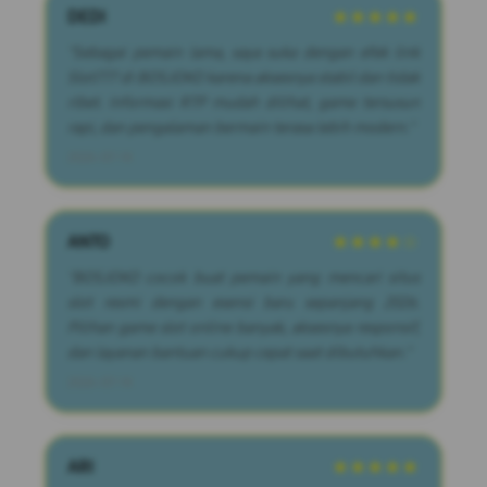
DEDI
★★★★★
"Sebagai pemain lama, saya suka dengan efek link
Slot777 di BOSJOKO karena aksesnya stabil dan tidak
ribet. Informasi RTP mudah dilihat, game tersusun
rapi, dan pengalaman bermain terasa lebih modern."
2026-07-14
ANTO
★★★★☆
"BOSJOKO cocok buat pemain yang mencari situs
slot resmi dengan esensi baru sepanjang 2026.
Pilihan game slot online banyak, aksesnya responsif,
dan layanan bantuan cukup cepat saat dibutuhkan."
2026-07-14
ARI
★★★★★