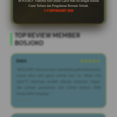
bagi pemain yang ingin merasakan sensasi
BOSJOKO : Platform Slot Online Gacor Hari Ini dengan Ribuan
slot gacor hari ini secara lebih nyaman,
Game Terbaru dan Pengalaman Bermain Terbaik.
terarah, dan maksimal.
© COPYRIGHT 2026
TOP REVIEW MEMBER
BOSJOKO
RAKA
★★★★★
"BOSJOKO menurut saya membawa gelombang baru
untuk situs slot gacor online hari ini. Akses link
Slot777 resminya mudah dibuka, tampilan ringan,
dan pilihan permainan slot online terbaru 2026
terasa lebih lengkap."
2026-07-14