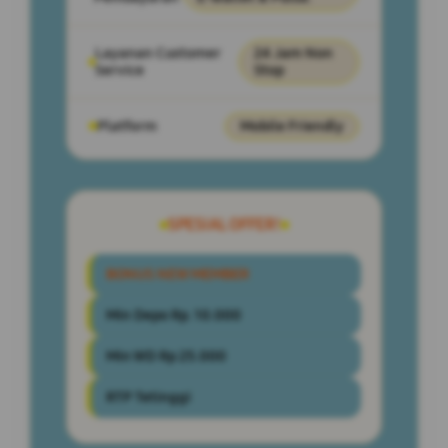
Layanan Customer
24 Jam Non
Service
Stop
Platform
Mobile Friendly
SPESIAL OFFER!
BONUS NEW MEMBER
Min Depo Rp. 10.000
Min WD Rp 25.000
RTP Tetinggi