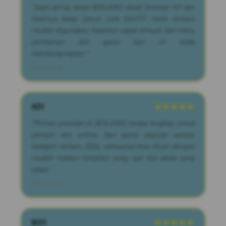
"Saya sering akses BOSJOKO lewat browser HP dan
hasilnya tetap lancar. Link Slot777 resmi terbaru
mudah digunakan, halaman cepat dimuat, dan menu
permainan slot gacor hari ini tidak
membingungkan."
2026-07-14
ADI
★★★★★
"Pilihan provider di BOSJOKO terasa lengkap untuk
pemain slot online. Dari game populer sampai
kategori terbaru 2026, semuanya bisa dicari dengan
mudah melalui tampilan yang rapi dan akses yang
stabil."
2026-07-14
BOY
★★★★★