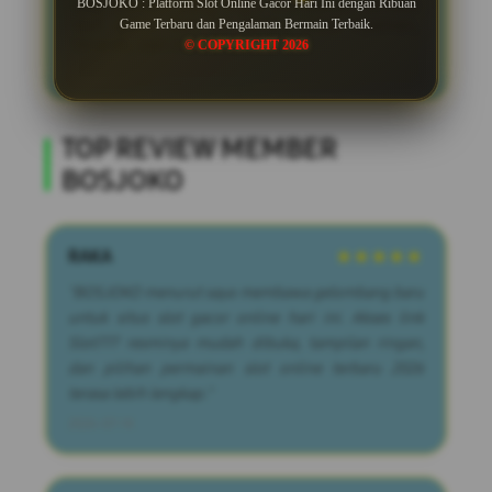
bagi pemain yang ingin merasakan sensasi
BOSJOKO : Platform Slot Online Gacor Hari Ini dengan Ribuan
slot gacor hari ini secara lebih nyaman,
Game Terbaru dan Pengalaman Bermain Terbaik.
terarah, dan maksimal.
© COPYRIGHT 2026
TOP REVIEW MEMBER
BOSJOKO
RAKA
★★★★★
"BOSJOKO menurut saya membawa gelombang baru
untuk situs slot gacor online hari ini. Akses link
Slot777 resminya mudah dibuka, tampilan ringan,
dan pilihan permainan slot online terbaru 2026
terasa lebih lengkap."
2026-07-14