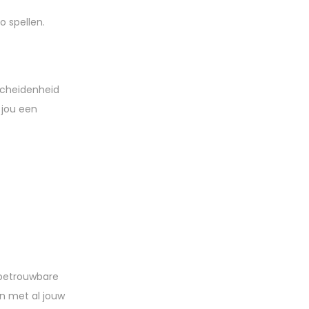
o spellen.
scheidenheid
 jou een
n betrouwbare
en met al jouw