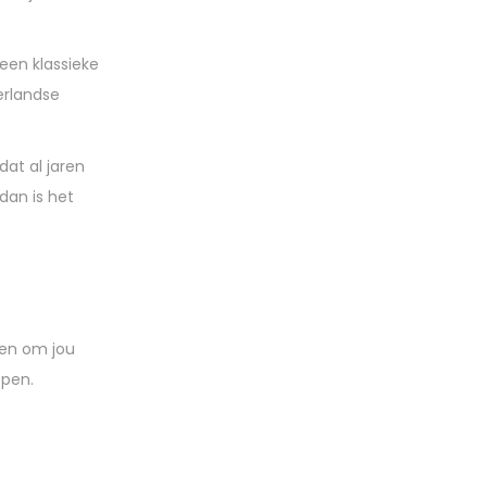
 een klassieke
derlandse
dat al jaren
 dan is het
pen om jou
ppen.