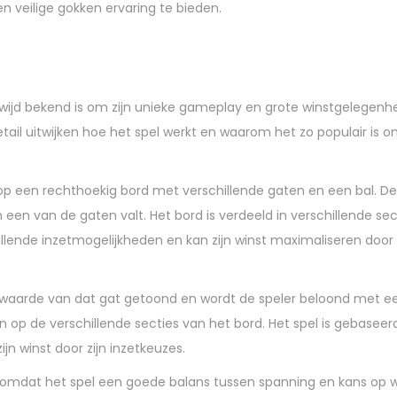
veilige gokken ervaring te bieden.
eldwijd bekend is om zijn unieke gameplay en grote winstgelegen
 detail uitwijken hoe het spel werkt en waarom het zo populair is o
s op een rechthoekig bord met verschillende gaten en een bal. D
een van de gaten valt. Het bord is verdeeld in verschillende sec
llende inzetmogelijkheden en kan zijn winst maximaliseren door 
 waarde van dat gat getoond en wordt de speler beloond met een
n op de verschillende secties van het bord. Het spel is gebaseer
jn winst door zijn inzetkeuzes.
s omdat het spel een goede balans tussen spanning en kans op w