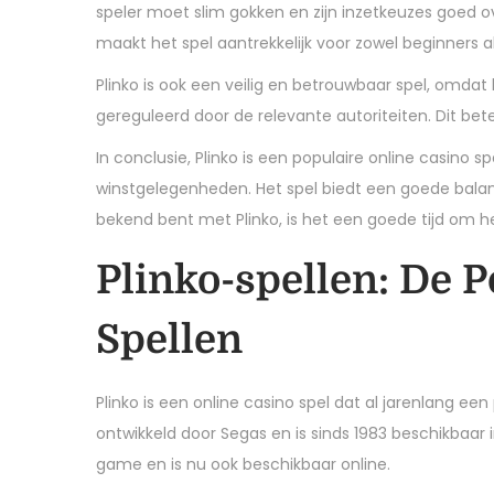
speler moet slim gokken en zijn inzetkeuzes goed ov
maakt het spel aantrekkelijk voor zowel beginners a
Plinko is ook een veilig en betrouwbaar spel, omdat
gereguleerd door de relevante autoriteiten. Dit betek
In conclusie, Plinko is een populaire online casino 
winstgelegenheden. Het spel biedt een goede balans 
bekend bent met Plinko, is het een goede tijd om he
Plinko-spellen: De P
Spellen
Plinko is een online casino spel dat al jarenlang een
ontwikkeld door Segas en is sinds 1983 beschikbaar 
game en is nu ook beschikbaar online.