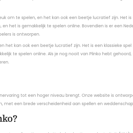
uk om te spelen, en het kan ook een beetje lucratief zijn. Het is
s, en het is gemakkelijk te spelen online. Bovendien is er een Ne
pelers is ontworpen.
n het kan ook een beetje lucratief zijn. Het is een klassieke spel 
kelijk te spelen online. Als je nog nooit van Plinko hebt gehoord,
eren.
kkenervaring tot een hoger niveau brengt. Onze website is ontwor
den, met een brede verscheidenheid aan spellen en weddenscha
nko?