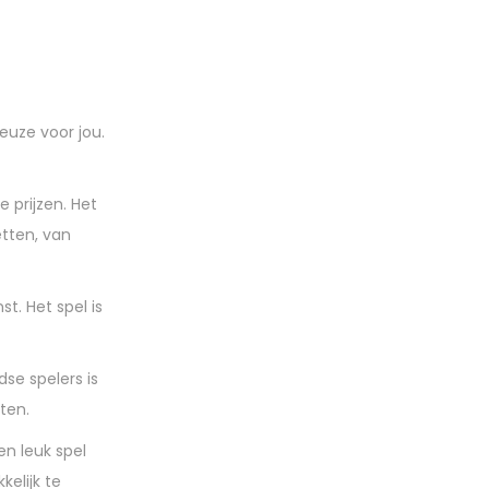
euze voor jou.
e prijzen. Het
etten, van
t. Het spel is
dse spelers is
ten.
en leuk spel
kelijk te