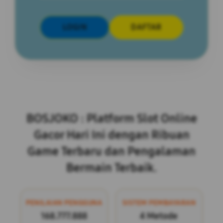
LOGIN
DAFTAR
Layer Popup Close
BOSJOKO : Platform Slot Online
Gacor Hari Ini dengan Ribuan
Game Terbaru dan Pengalaman
Bermain Terbaik.
PENILAIAN PENGGUNA
SISTEM PEMBAYARAN
168.777.888
4 Metode