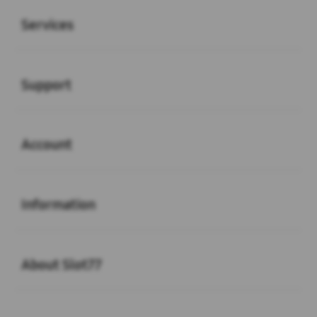
Buka
Services
Buka
Support
Buka
Account
Buka
Information
Buka
About Slot77