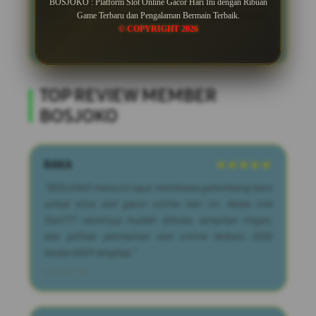
bagi pemain yang ingin merasakan sensasi
BOSJOKO : Platform Slot Online Gacor Hari Ini dengan Ribuan
slot gacor hari ini secara lebih nyaman,
Game Terbaru dan Pengalaman Bermain Terbaik.
terarah, dan maksimal.
© COPYRIGHT 2026
TOP REVIEW MEMBER
BOSJOKO
RAKA
★★★★★
"BOSJOKO menurut saya membawa gelombang baru
untuk situs slot gacor online hari ini. Akses link
Slot777 resminya mudah dibuka, tampilan ringan,
dan pilihan permainan slot online terbaru 2026
terasa lebih lengkap."
2026-07-14