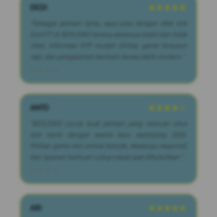
DEDI
★★★★★
"Sebagai pemain lama, saya suka dengan efek link
Slot777 di BOSJOKO karena aksesnya stabil dan tidak
ribet. Informasi RTP mudah dilihat, game tersusun
rapi, dan pengalaman bermain terasa lebih modern."
2026-07-14
ANTO
★★★★☆
"BOSJOKO cocok buat pemain yang mencari situs
slot resmi dengan esensi baru sepanjang 2026.
Pilihan game slot online banyak, aksesnya responsif,
dan layanan bantuan cukup cepat saat dibutuhkan."
2026-07-14
ARI
★★★★★