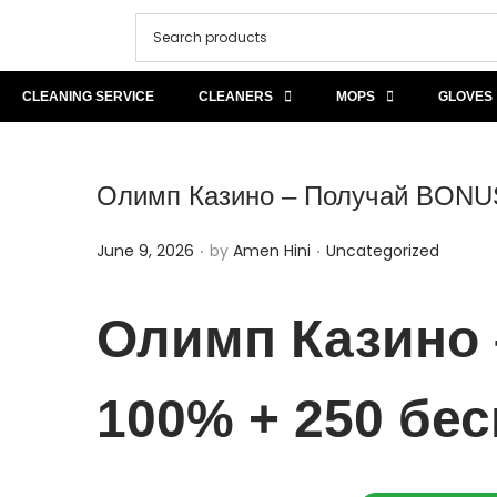
CLEANING SERVICE
CLEANERS
MOPS
GLOVES
Олимп Казино – Получай BONU
.
.
P
P
June 9, 2026
by
Amen Hini
Uncategorized
o
o
s
s
Олимп Казино
t
t
e
e
100% + 250 бе
d
d
o
i
n
n