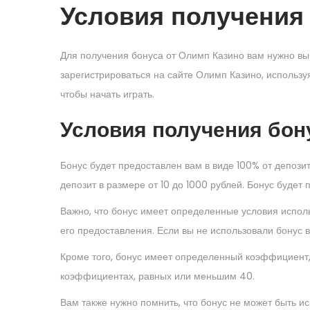
Условия получения
Для получения бонуса от Олимп Казино вам нужно вы
зарегистрироваться на сайте Олимп Казино, используя
чтобы начать играть.
Условия получения бон
Бонус будет предоставлен вам в виде 100% от депози
депозит в размере от 10 до 1000 рублей. Бонус будет 
Важно, что бонус имеет определенные условия исполь
его предоставления. Если вы не использовали бонус в
Кроме того, бонус имеет определенный коэффициент, 
коэффициентах, равных или меньшим 40.
Вам также нужно помнить, что бонус не может быть и