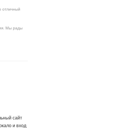
о отличный
мя. Мы рады
льный сайт
ркало и вход