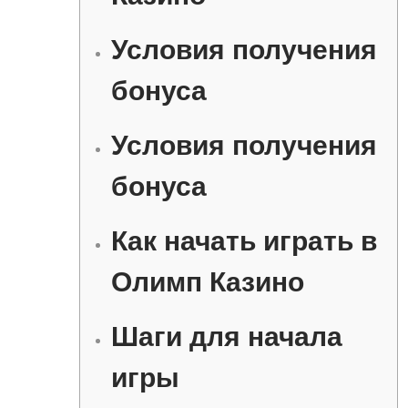
Условия получения
бонуса
Условия получения
бонуса
Как начать играть в
Олимп Казино
Шаги для начала
игры