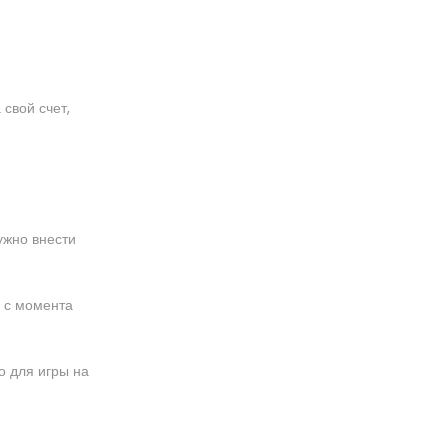
 свой счет,
ужно внести
я с момента
о для игры на