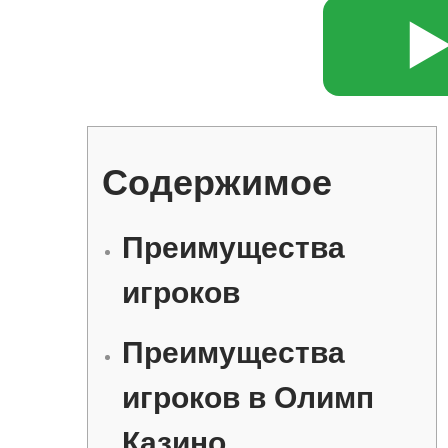
▶
Содержимое
Преимущества
игроков
Преимущества
игроков в Олимп
Казино