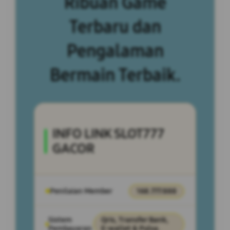
Ribuan Game
Terbaru dan
Pengalaman
Bermain Terbaik.
INFO LINK SLOT777
GACOR
Penilaian Member
168.777.888
Sistem
Qris, Transfer Bank,
Pembayaran
E-wallet & Pulsa.