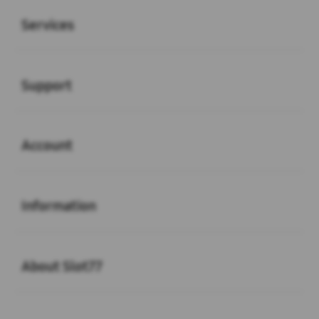
Buka
Services
Buka
Support
Buka
Account
Buka
Information
Buka
About Slot77