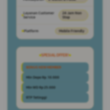
Layanan Customer
24 Jam Non
Service
Stop
Platform
Mobile Friendly
SPESIAL OFFER!
BONUS NEW MEMBER
Min Depo Rp. 10.000
Min WD Rp 25.000
RTP Tetinggi