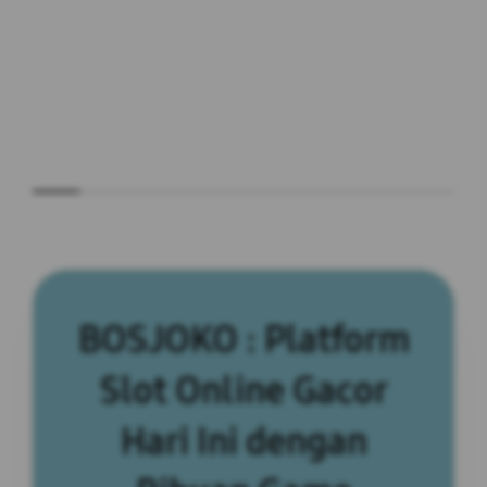
BOSJOKO : Platform
Slot Online Gacor
Hari Ini dengan