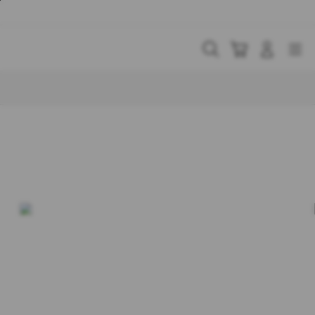
Skip
to
content
Cari
Troli
Login
Navigation
Buka Info Lebih Lanjut