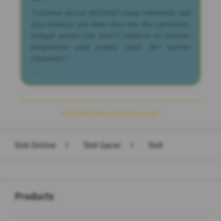
"Customer service BOSJOKO cukup membantu saat
saya bertanya soal akses akun dan fitur permainan.
Sebagai pelopor link Slot777, platform ini memberi
pengalaman yang praktis, cepat, dan nyaman
digunakan."
2026-07-14
© 2025 BOSJOKO. All rights reserved.
Slot Online
>
Slot Gacor
>
Slot
Buka
Footer Navigation
Products