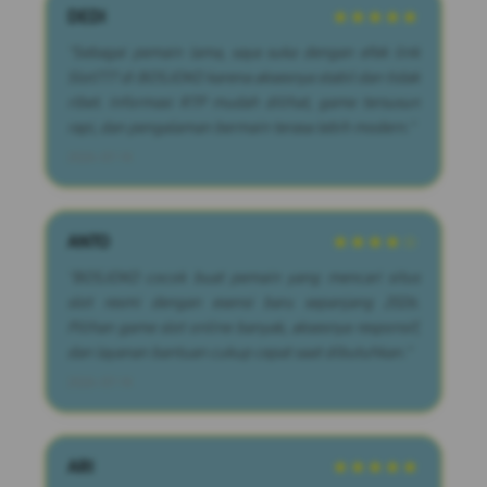
DEDI
★★★★★
"Sebagai pemain lama, saya suka dengan efek link
Slot777 di BOSJOKO karena aksesnya stabil dan tidak
ribet. Informasi RTP mudah dilihat, game tersusun
rapi, dan pengalaman bermain terasa lebih modern."
2026-07-14
ANTO
★★★★☆
"BOSJOKO cocok buat pemain yang mencari situs
slot resmi dengan esensi baru sepanjang 2026.
Pilihan game slot online banyak, aksesnya responsif,
dan layanan bantuan cukup cepat saat dibutuhkan."
2026-07-14
ARI
★★★★★