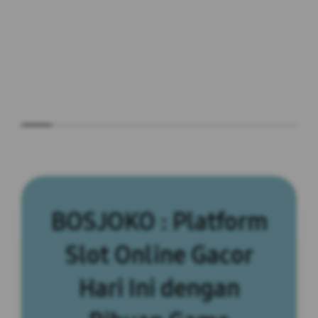
BOSJOKO : Platform
Slot Online Gacor
Hari Ini dengan