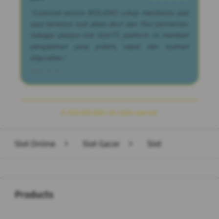
"Customer service BOSJOKO cukup membantu saat
saya bertanya soal akses akun dan fitur permainan.
Sebagai pelopor link Slot777, platform ini memberi
pengalaman yang praktis, cepat, dan nyaman
digunakan."
2026-07-14
© 2025 BOSJOKO. All rights reserved.
Slot Online
>
Slot Gacor
>
Slot
Buka
Footer Navigation
Products