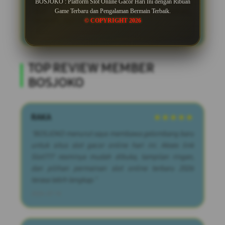
bagi pemain yang ingin merasakan sensasi
BOSJOKO : Platform Slot Online Gacor Hari Ini dengan Ribuan
slot gacor hari ini secara lebih nyaman,
Game Terbaru dan Pengalaman Bermain Terbaik.
terarah, dan maksimal.
© COPYRIGHT 2026
TOP REVIEW MEMBER
BOSJOKO
RAKA
★★★★★
"BOSJOKO menurut saya membawa gelombang baru
untuk situs slot gacor online hari ini. Akses link
Slot777 resminya mudah dibuka, tampilan ringan,
dan pilihan permainan slot online terbaru 2026
terasa lebih lengkap."
2026-07-14