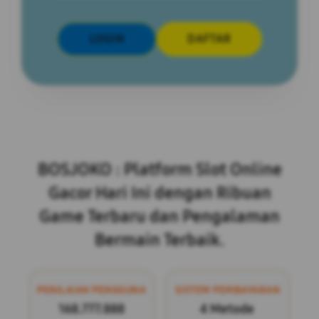
LOGIN
DAFTAR
Layer Popup Close
BOSJOKO : Platform Slot Online
Gacor Hari Ini dengan Ribuan
Game Terbaru dan Pengalaman
Bermain Terbaik.
PENILAIAN PENGGUNA
SISTEM PEMBAYARAN
168.777.888
4 Metode