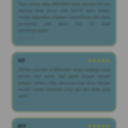
"Saya sering akses BOSJOKO lewat browser HP dan
hasilnya tetap lancar. Link Slot777 resmi terbaru
mudah digunakan, halaman cepat dimuat, dan menu
permainan slot gacor hari ini tidak
membingungkan."
2026-07-14
ADI
★★★★★
"Pilihan provider di BOSJOKO terasa lengkap untuk
pemain slot online. Dari game populer sampai
kategori terbaru 2026, semuanya bisa dicari dengan
mudah melalui tampilan yang rapi dan akses yang
stabil."
2026-07-14
BOY
★★★★★