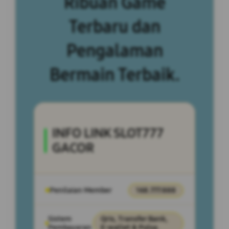
Ribuan Game
Terbaru dan
Pengalaman
Bermain Terbaik.
INFO LINK SLOT777
GACOR
Penilaian Member
168.777.888
Sistem
Qris, Transfer Bank,
Pembayaran
E-wallet & Pulsa.